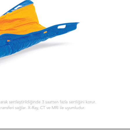
k sertleştirildiğinde 3 saatten fazla sertliğini korur.
transferi sağlar. X-Ray, CT ve MRI ile uyumludur.