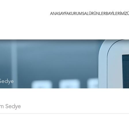
ANASAYFA
KURUMSAL
ÜRÜNLER
BAYİLERİMİZ
Sedye
m Sedye