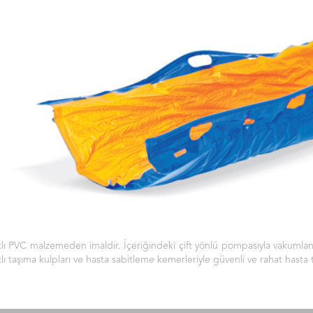
lı PVC malzemeden imaldir. İçeriğindeki çift yönlü pompasıyla vakumlanara
lı taşıma kulpları ve hasta sabitleme kemerleriyle güvenli ve rahat hasta 