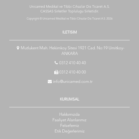
Unicamed Medikal ve Tibbi Cihazlar Dis Ticaret A.S.
CASSAS Sirketler Toplulugu
Sirketidir.
Copyright © Unicamed Medikal ve Tibbi Cihazlar Dis Ticaret A.S. 2026
ILETISIM
Mutlukent Mah. Hekimkoy Sitesi 1921 Cad. No:19 Umitkoy-
ANKARA
0312 410 40 40
0312 410 40 00
info@unicamed.com.tr
KURUMSAL
Hakkımızda
Faaliyet Alanlarımız
Felsefemiz
Etik Değerlerimiz