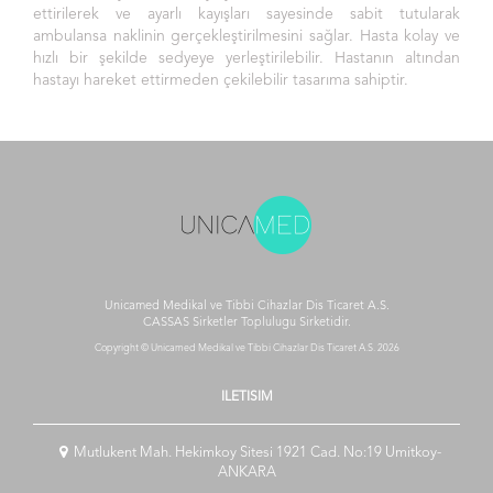
ettirilerek ve ayarlı kayışları sayesinde sabit tutularak
ambulansa naklinin gerçekleştirilmesini sağlar. Hasta kolay ve
hızlı bir şekilde sedyeye yerleştirilebilir. Hastanın altından
hastayı hareket ettirmeden çekilebilir tasarıma sahiptir.
Unicamed Medikal ve Tibbi Cihazlar Dis Ticaret A.S.
CASSAS Sirketler Toplulugu
Sirketidir.
Copyright © Unicamed Medikal ve Tibbi Cihazlar Dis Ticaret A.S. 2026
ILETISIM
Mutlukent Mah. Hekimkoy Sitesi 1921 Cad. No:19 Umitkoy-
ANKARA