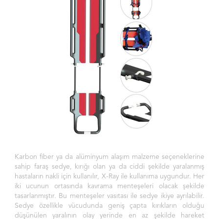
Karbon fiber ya da alüminyum alaşım malzeme seçeneklerine
sahip faraş sedye, kırığı olan ya da ciddi şekilde yaralanmış
hastaların nakli için kullanılır, X-Ray ile kullanıma uygundur. Her
iki ucunun ortasında kavrama menteşeleri olacak şekilde
tasarlanmıştır. Bu menteşeler vasıtası ile sedye ikiye ayrılabilir.
Sedye özellikle vücudunda geniş çapta kırıkların olduğu
düşünülen yaralının olay yerinde en az şekilde hareket