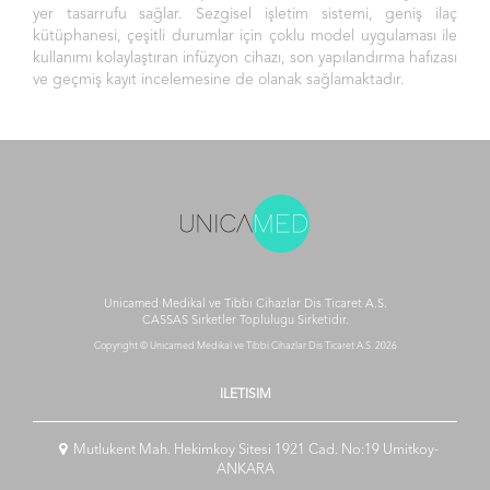
yer tasarrufu sağlar. Sezgisel işletim sistemi, geniş ilaç
kütüphanesi, çeşitli durumlar için çoklu model uygulaması ile
kullanımı kolaylaştıran infüzyon cihazı, son yapılandırma hafızası
ve geçmiş kayıt incelemesine de olanak sağlamaktadır.
Unicamed Medikal ve Tibbi Cihazlar Dis Ticaret A.S.
CASSAS Sirketler Toplulugu
Sirketidir.
Copyright © Unicamed Medikal ve Tibbi Cihazlar Dis Ticaret A.S. 2026
ILETISIM
Mutlukent Mah. Hekimkoy Sitesi 1921 Cad. No:19 Umitkoy-
ANKARA