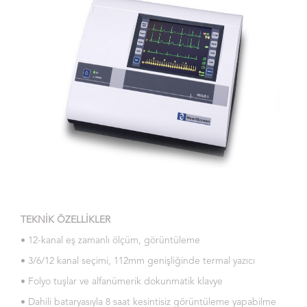
TEKNİK ÖZELLİKLER
• 12-kanal eş zamanlı ölçüm, görüntüleme
• 3/6/12 kanal seçimi, 112mm genişliğinde termal yazıcı
• Folyo tuşlar ve alfanümerik dokunmatik klavye
• Dahili bataryasıyla 8 saat kesintisiz görüntüleme yapabilme