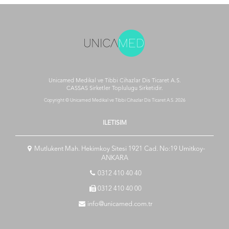
Unicamed Medikal ve Tibbi Cihazlar Dis Ticaret A.S.
CASSAS Sirketler Toplulugu
Sirketidir.
Copyright © Unicamed Medikal ve Tibbi Cihazlar Dis Ticaret A.S. 2026
ILETISIM
Mutlukent Mah. Hekimkoy Sitesi 1921 Cad. No:19 Umitkoy-
ANKARA
0312 410 40 40
0312 410 40 00
info@unicamed.com.tr