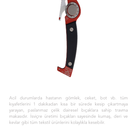
Acil durumlarda hastanın gömlek, ceket, bot vb. tüm
kıyafetlerini 1 dakikadan kısa bir sürede kesip çıkartmaya
yarayan, paslanmaz çelik dairesel bıçaklara sahip travma
makasıdır. İsviçre üretimi bıçakları sayesinde kumaş, deri ve
kevlar gibi tüm tekstil ürünlerini kolaylıkla kesebilir.