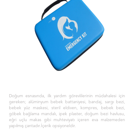
Doğum esnasında, ilk yardım görevlilerinin müdahalesi için
gereken; alüminyum bebek battaniyesi, bandaj, sargı bezi,
bebek yüz maskesi, steril eldiven, kompres, bebek bezi,
göbek bağlama mandalı, ipek plaster, doğum bezi havlusu,
eğri uçlu makas gibi muhteviyatı içeren eva malzemeden
yapılmış çantadır.İçerik opsiyoneldir.