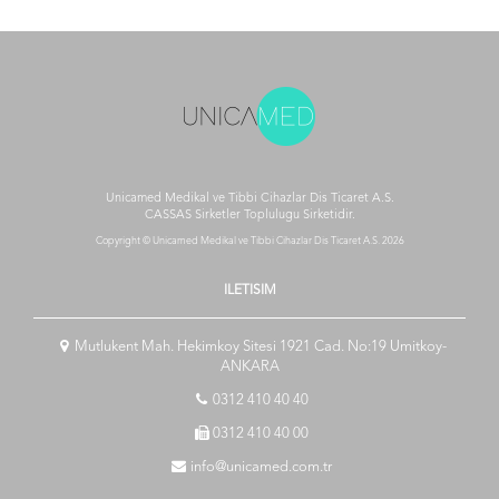
Unicamed Medikal ve Tibbi Cihazlar Dis Ticaret A.S.
CASSAS Sirketler Toplulugu
Sirketidir.
Copyright © Unicamed Medikal ve Tibbi Cihazlar Dis Ticaret A.S. 2026
ILETISIM
Mutlukent Mah. Hekimkoy Sitesi 1921 Cad. No:19 Umitkoy-
ANKARA
0312 410 40 40
0312 410 40 00
info@unicamed.com.tr